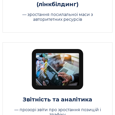
(лінкбілдинг)
— зростання посилальної маси з
авторитетних ресурсів
едіть ім'я
Звітність та аналітика
— прозорі звіти про зростання позицій і
трафіку