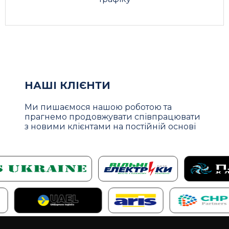
Телефон
🌐
E-mail
НАШІ КЛІЄНТИ
Виберіть послугу
Ми пишаємося нашою роботою та
Виберіть послугу
прагнемо продовжувати співпрацювати
з новими клієнтами на постійній основі
Виберіть термін
Виберіть термін
Файл
Надіслати