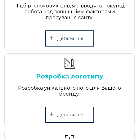
Підбір ключових слів, які вводять покупці,
робота над зовнішніми факторами
просування сайту.
Детальніше
едіть ім'я
Розробка логотипу
Розробка унікального лого для Вашого
Телефон
бренду.
🌐
Детальніше
E-mail
Виберіть послугу