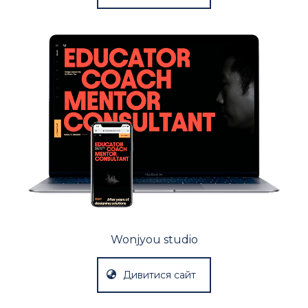
Wonjyou studio
Дивитися сайт