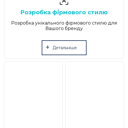
Виберіть послугу
Розробка фірмового стилю
Виберіть термін
Виберіть термін
Розробка унікального фірмового стилю для
Вашого бренду
Файл
Детальніше
Надіслати