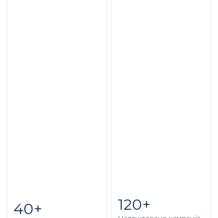
120+
40+
Налаштовано кампаній