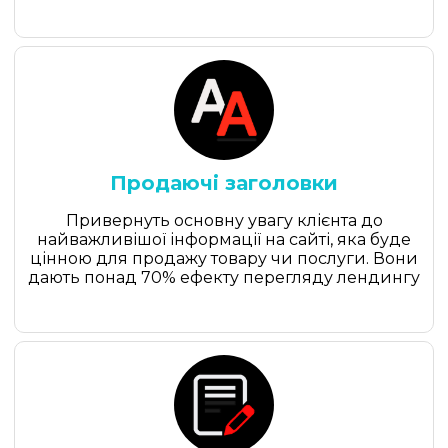
едіть ім'я
Продаючі заголовки
Привернуть основну увагу клієнта до
найважливішої інформації на сайті, яка буде
цінною для продажу товару чи послуги. Вони
дають понад 70% ефекту перегляду лендингу
Телефон
🌐
E-mail
Виберіть послугу