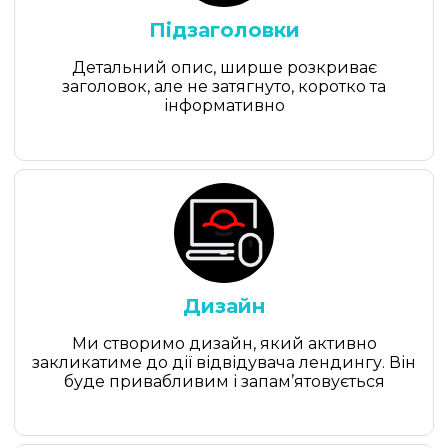
Підзаголовки
Виберіть послугу
Виберіть термін
Детальний опис, ширше розкриває
Виберіть термін
заголовок, але не затягнуто, коротко та
Файл
інформативно
Надіслати
Дизайн
Ми створимо дизайн, який активно
закликатиме до дії відвідувача лендингу. Він
буде привабливим і запам’ятовується